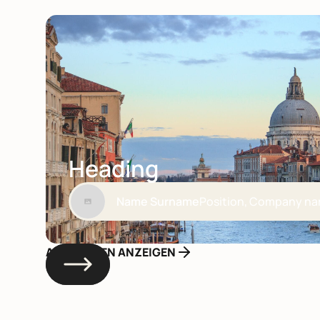
Heading
Name Surname
Position, Company n
ALLE REISEN ANZEIGEN