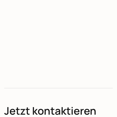
Piemont und Turin
16. – 22. NOVEMBER 2026 (7 TAGE)
KUNSTREISEN
Jetzt kontaktieren