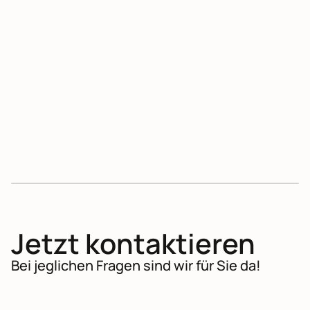
Schwungvoller Neujahrsauftakt
in Wiesbaden
REISETERMIN: 30. DEZEMBER 2026 – 2. JANUAR
2027 (4 TAGE)
MUSIKREISEN
Jetzt kontaktieren
Bei jeglichen Fragen sind wir für Sie da!