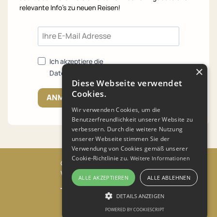
relevante Info's zu neuen Reisen!
Ich akzeptiere die
×
Datenschutzrichtlinien.
Diese Webseite verwendet
Cookies.
ANMELDEN
Wir verwenden Cookies, um die
Benutzerfreundlichkeit unserer Website zu
verbessern. Durch die weitere Nutzung
unserer Webseite stimmen Sie der
Verwendung von Cookies gemäß unserer
Cookie-Richtlinie zu.
Weitere Informationen
© 2023 Mainka Reisen GmbH
Webdesign von
&
ALLE AKZEPTIEREN
ALLE ABLEHNEN
Reisebedingungen
DETAILS ANZEIGEN
Datenschutz
POWERED BY COOKIESCRIPT
Impressum