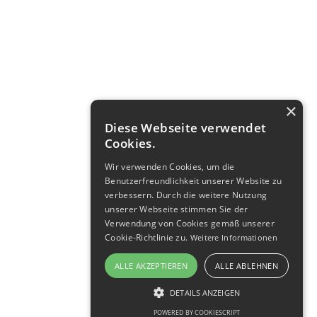
×
Diese Webseite verwendet
Cookies.
Wir verwenden Cookies, um die
Benutzerfreundlichkeit unserer Website zu
verbessern. Durch die weitere Nutzung
unserer Webseite stimmen Sie der
Verwendung von Cookies gemäß unserer
Cookie-Richtlinie zu.
Reiseleitung:
Weitere Informationen
Regina Rakow (M.A.)
ALLE AKZEPTIEREN
ALLE ABLEHNEN
Hinreise
Rückreise
30.12.2026
2.1.2027
DETAILS ANZEIGEN
POWERED BY COOKIESCRIPT